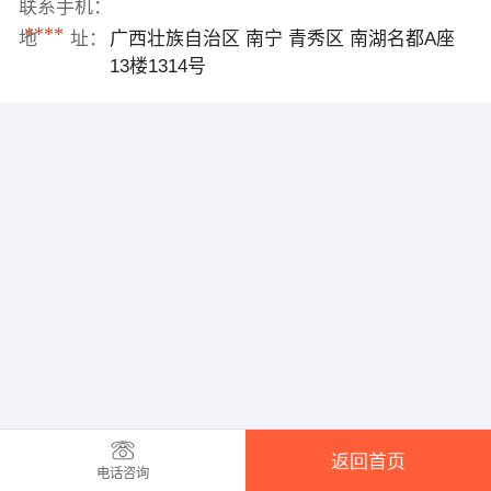
联系手机：
****
地 址：
广西壮族自治区 南宁 青秀区 南湖名都A座
13楼1314号
返回首页
电话咨询