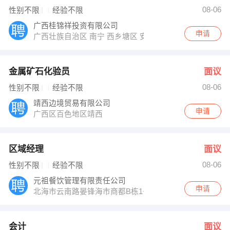
胡小姐 发布 [会计 ] 招聘信息
08-06
性别不限
经验不限
杨先生 发布 [会计主管 ] 招聘信息
【南宁市黎通洁具经营部 】 强势入驻
广西桂锦祥投资有限公司
申请
广西壮族自治区 南宁 西乡塘区 安园东路南宁市荣宝龙钢材
金属矿石化验员
面议
08-06
性别不限
经验不限
靖西边境贸易有限公司
申请
广西区百色地区靖西
区域经理
面议
08-06
性别不限
经验不限
元祖餐饮管理有限责任公司
申请
北海市云南路晏锋海市商都B栋1号
会计
面议