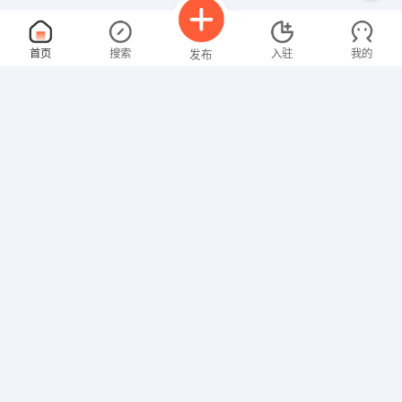
业务销售
面议
首页
搜索
入驻
我的
发布
08-06
性别不限
经验不限
南宁百利源光电科技有限公司
申请
广西壮族自治区 南宁 西乡塘区 南宁市滨河路1号中谷蓝枫枫
资料员
面议
招聘信息
求职简历
08-06
性别不限
经验不限
广西万众工程检测有限公司百色分公司
申请
百色右江福州街D60号
工程技工
面议
08-06
性别不限
经验不限
仲量联行测量师事务所（上海）有限公司南宁
申请
广西壮族自治区 南宁 西乡塘区 明秀东路178号江宇世纪