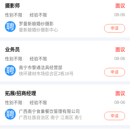
摄影师
面议
08-06
性别不限
经验不限
罗曼新娘婚纱摄影
申请
曼新娘婚纱摄影中心
业务员
面议
08-06
性别不限
经验不限
南宁市黎通洁具经营部
申请
快环建材市场综合区2栋16号
拓展/招商经理
面议
08-06
性别不限
经验不限
广西南宁食巢餐饮管理有限公司
申请
广西壮族自治区 南宁 江南区 南宁江南区金凯路11号荣港