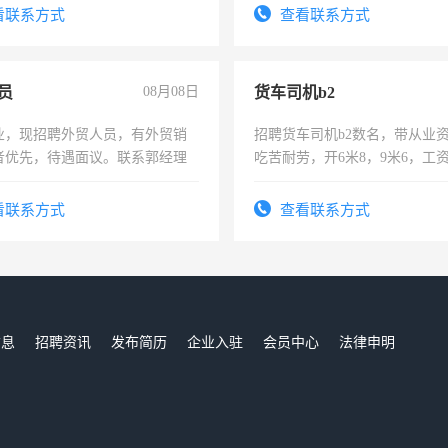
服要求45岁以下高中以上文化，
看联系方式
查看联系方式
工作认真，性格开朗有良好沟通
工程，懂水电维修。
员
08月08日
货车司机b2
业，现招聘外贸人员，有外贸销
招聘货车司机b2数名，带从业
者优先，待遇面议。联系郭经理
吃苦耐劳，开6米8，9米6，工
看联系方式
查看联系方式
信息
招聘资讯
发布简历
企业入驻
会员中心
法律申明
们