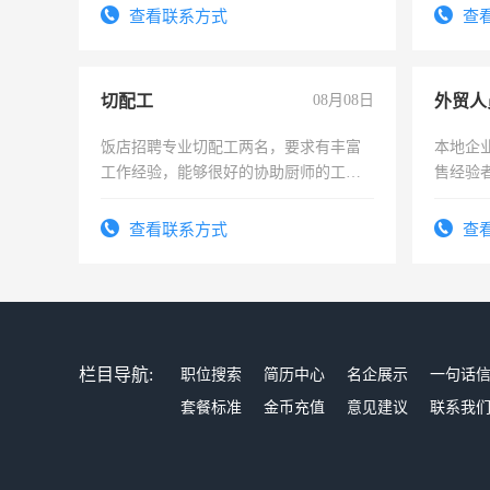
宿，免费发放劳保用品，两班倒，每月
录，客
查看联系方式
查
25号准时发放工资，工作时间10小时
懂电脑
能力，
切配工
08月08日
外贸人
饭店招聘专业切配工两名，要求有丰富
本地企
工作经验，能够很好的协助厨师的工
售经验
作。包吃住，每月有公休，工资3500-
4500。
查看联系方式
查
栏目导航:
职位搜索
简历中心
名企展示
一句话
套餐标准
金币充值
意见建议
联系我