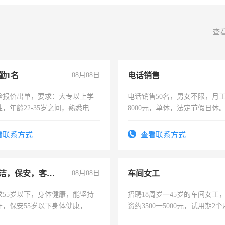
查
勤1名
08月08日
电话销售
险报价出单，要求：大专以上学
电话销售50名，男女不限，月工资
，年龄22-35岁之间，熟悉电脑
8000元，单休，法定节假日休
工作态度认真，具有团队精神，
-3个月，转正后交纳五险，
看联系方式
查看联系方式
急招保洁，保安，客服，工程
08月08日
车间女工
求55岁以下，身体健康，能坚持
招聘18周岁一45岁的车间女工
作，保安55岁以下身体健康，有
资约3500一5000元，试用期2
形象端庄，遵纪守法，无犯罪记
险，有年薪假，年底福利