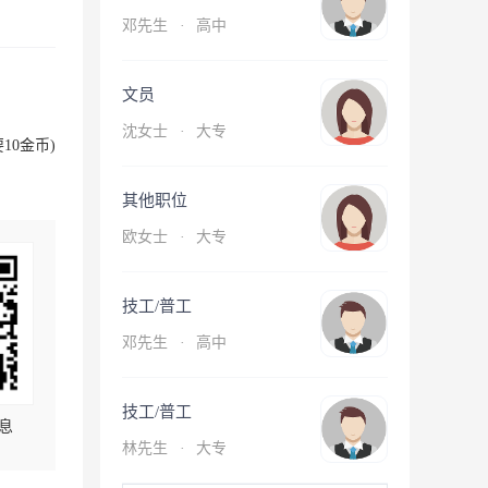
邓先生
·
高中
文员
沈女士
·
大专
10金币)
其他职位
欧女士
·
大专
技工/普工
邓先生
·
高中
技工/普工
息
林先生
·
大专