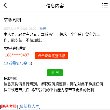
信息内容
求职司机
靖西人才网 2026.08.09
举报
本人男，24岁有c1证，驾龄两年。想求一个年后开货车的工
作，能吃苦，不怕加班。
联系人手机/微信：
188****9497
点击查看完整信息
(
查看需要10金币
)
特此声明：
信息真伪请自行辨别，求职应聘须谨慎，网站对此不承担任何
保证或连带责任! 希望我们的平台能为您带来更多的便利！
[
联系客服
]
[
最新找人才
]